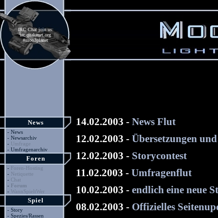
IRC Chat join us:
irc.quakenet.org
#moo3planet
14.02.2003 -
News Flut
News
-
News
12.02.2003 -
Übersetzungen und
-
Newsarchiv
-
Umfrage
-
Umfragenarchiv
12.02.2003 -
Storycontest
Foren
-
Foren-Hosting
11.02.2003 -
Umfragenflut
-
Netiquette
-
Chat
-
Forum
10.02.2003 -
endlich eine neue S
-
WannSpieltWer
Spiel
08.02.2003 -
Offizielles Seitenup
-
Story
-
Spezies/Rassen