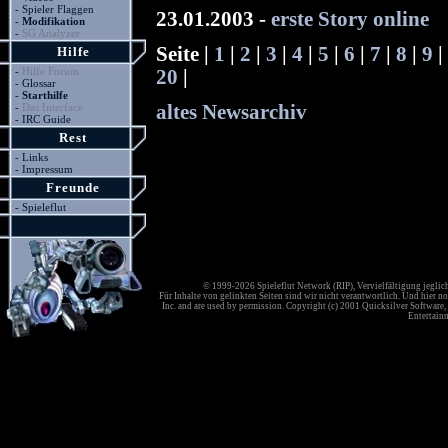
-
Spieler Flaggen
23.01.2003 -
erste Story online
-
Modifikation
-
SG Analyzer
Seite |
1
|
2
|
3
|
4
|
5
|
6
|
7
|
8
|
9
|
Hilfe
-
Hilfe Forum
20
|
-
Glossar
-
Starthilfe
-
Das Interface
altes Newsarchiv
-
IRC Guide
Rest
-
Links
-
Impressum
Freunde
-
Spieleflut
© 1999-2026 Spieleflut Network (RIP), Vervielfältigung jeglic
Für Inhalte von gelinkten Seiten sind wir nicht verantwortlich. Und hier no
Inc. and are used by permission. Copyright (c) 2001 Quicksilver Software, 
Entertainm