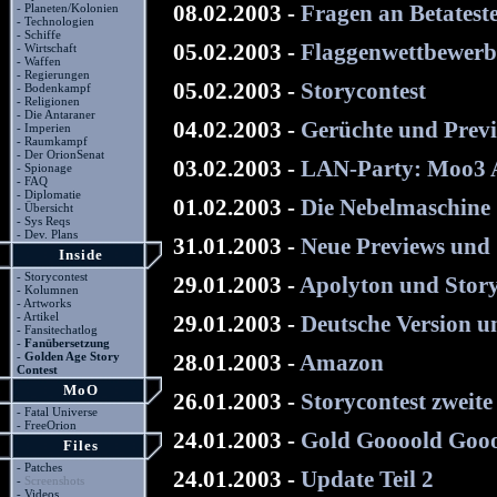
-
Planeten/Kolonien
08.02.2003 -
Fragen an Betatest
-
Technologien
-
Schiffe
05.02.2003 -
Flaggenwettbewerb
-
Wirtschaft
-
Waffen
-
Regierungen
05.02.2003 -
Storycontest
-
Bodenkampf
-
Religionen
-
Die Antaraner
04.02.2003 -
Gerüchte und Prev
-
Imperien
-
Raumkampf
-
Der OrionSenat
03.02.2003 -
LAN-Party: Moo3 
-
Spionage
-
FAQ
-
Diplomatie
01.02.2003 -
Die Nebelmaschine
-
Übersicht
-
Sys Reqs
-
Dev. Plans
31.01.2003 -
Neue Previews und 
Inside
-
Storycontest
29.01.2003 -
Apolyton und Story
-
Kolumnen
-
Artworks
-
Artikel
29.01.2003 -
Deutsche Version 
-
Fansitechatlog
-
Fanübersetzung
-
Golden Age Story
28.01.2003 -
Amazon
Contest
MoO
26.01.2003 -
Storycontest zweit
-
Fatal Universe
-
FreeOrion
24.01.2003 -
Gold Goooold Goo
Files
-
Patches
24.01.2003 -
Update Teil 2
-
Screenshots
-
Videos